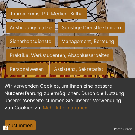
Journalismus, PR, Medien, Kultur
Ausbildungsplätze
Sonstige Dienstleistungen
Sicherheitsdienste
Management, Beratung
Praktika, Werkstudenten, Abschlussarbeiten
Personalwesen
Assistenz, Sekretariat
Hilfskräfte, Aushilfs- und Nebenjobs
Wir verwenden Cookies, um Ihnen eine bessere
Nutzererfahrung zu ermöglichen. Durch die Nutzung
Einkauf, Logistik, Materialwirtschaft
unserer Webseite stimmen Sie unserer Verwendung
von Cookies zu.
Mehr Informationen
Weiterbildung, Studium, duale Ausbildung
Tourismus
Rechtswesen
IT, Software
Zustimmen
Photo Credit