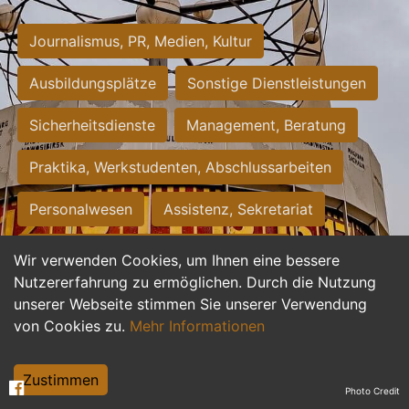
Journalismus, PR, Medien, Kultur
Ausbildungsplätze
Sonstige Dienstleistungen
Sicherheitsdienste
Management, Beratung
Praktika, Werkstudenten, Abschlussarbeiten
Personalwesen
Assistenz, Sekretariat
Hilfskräfte, Aushilfs- und Nebenjobs
Wir verwenden Cookies, um Ihnen eine bessere
Nutzererfahrung zu ermöglichen. Durch die Nutzung
Einkauf, Logistik, Materialwirtschaft
unserer Webseite stimmen Sie unserer Verwendung
von Cookies zu.
Mehr Informationen
Weiterbildung, Studium, duale Ausbildung
Tourismus
Rechtswesen
IT, Software
Zustimmen
Photo Credit