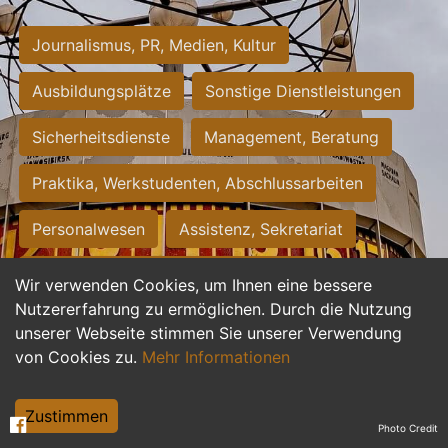
Journalismus, PR, Medien, Kultur
Ausbildungsplätze
Sonstige Dienstleistungen
Sicherheitsdienste
Management, Beratung
Praktika, Werkstudenten, Abschlussarbeiten
Personalwesen
Assistenz, Sekretariat
Hilfskräfte, Aushilfs- und Nebenjobs
Wir verwenden Cookies, um Ihnen eine bessere
Nutzererfahrung zu ermöglichen. Durch die Nutzung
Einkauf, Logistik, Materialwirtschaft
unserer Webseite stimmen Sie unserer Verwendung
von Cookies zu.
Mehr Informationen
Weiterbildung, Studium, duale Ausbildung
Tourismus
Rechtswesen
IT, Software
Zustimmen
Photo Credit