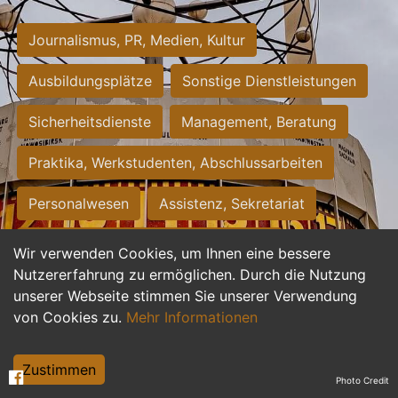
Journalismus, PR, Medien, Kultur
Ausbildungsplätze
Sonstige Dienstleistungen
Sicherheitsdienste
Management, Beratung
Praktika, Werkstudenten, Abschlussarbeiten
Personalwesen
Assistenz, Sekretariat
Hilfskräfte, Aushilfs- und Nebenjobs
Wir verwenden Cookies, um Ihnen eine bessere
Nutzererfahrung zu ermöglichen. Durch die Nutzung
Einkauf, Logistik, Materialwirtschaft
unserer Webseite stimmen Sie unserer Verwendung
von Cookies zu.
Mehr Informationen
Weiterbildung, Studium, duale Ausbildung
Tourismus
Rechtswesen
IT, Software
Zustimmen
Photo Credit