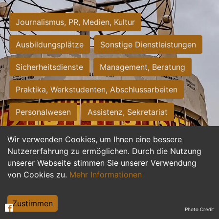
Journalismus, PR, Medien, Kultur
Ausbildungsplätze
Sonstige Dienstleistungen
Sicherheitsdienste
Management, Beratung
Praktika, Werkstudenten, Abschlussarbeiten
Personalwesen
Assistenz, Sekretariat
Hilfskräfte, Aushilfs- und Nebenjobs
Wir verwenden Cookies, um Ihnen eine bessere
Nutzererfahrung zu ermöglichen. Durch die Nutzung
Einkauf, Logistik, Materialwirtschaft
unserer Webseite stimmen Sie unserer Verwendung
von Cookies zu.
Mehr Informationen
Weiterbildung, Studium, duale Ausbildung
Tourismus
Rechtswesen
IT, Software
Zustimmen
Photo Credit