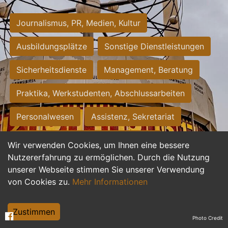
Journalismus, PR, Medien, Kultur
Ausbildungsplätze
Sonstige Dienstleistungen
Sicherheitsdienste
Management, Beratung
Praktika, Werkstudenten, Abschlussarbeiten
Personalwesen
Assistenz, Sekretariat
Hilfskräfte, Aushilfs- und Nebenjobs
Wir verwenden Cookies, um Ihnen eine bessere
Nutzererfahrung zu ermöglichen. Durch die Nutzung
Einkauf, Logistik, Materialwirtschaft
unserer Webseite stimmen Sie unserer Verwendung
von Cookies zu.
Mehr Informationen
Weiterbildung, Studium, duale Ausbildung
Tourismus
Rechtswesen
IT, Software
Zustimmen
Photo Credit