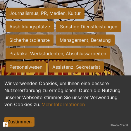
Journalismus, PR, Medien, Kultur
Ausbildungsplätze
Sonstige Dienstleistungen
Sicherheitsdienste
Management, Beratung
Praktika, Werkstudenten, Abschlussarbeiten
Personalwesen
Assistenz, Sekretariat
Hilfskräfte, Aushilfs- und Nebenjobs
Wir verwenden Cookies, um Ihnen eine bessere
Nutzererfahrung zu ermöglichen. Durch die Nutzung
Einkauf, Logistik, Materialwirtschaft
unserer Webseite stimmen Sie unserer Verwendung
von Cookies zu.
Mehr Informationen
Weiterbildung, Studium, duale Ausbildung
Tourismus
Rechtswesen
IT, Software
Zustimmen
Photo Credit