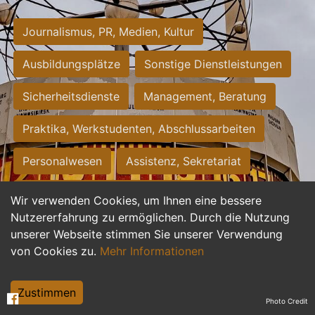
Journalismus, PR, Medien, Kultur
Ausbildungsplätze
Sonstige Dienstleistungen
Sicherheitsdienste
Management, Beratung
Praktika, Werkstudenten, Abschlussarbeiten
Personalwesen
Assistenz, Sekretariat
Hilfskräfte, Aushilfs- und Nebenjobs
Wir verwenden Cookies, um Ihnen eine bessere
Nutzererfahrung zu ermöglichen. Durch die Nutzung
Einkauf, Logistik, Materialwirtschaft
unserer Webseite stimmen Sie unserer Verwendung
von Cookies zu.
Mehr Informationen
Weiterbildung, Studium, duale Ausbildung
Tourismus
Rechtswesen
IT, Software
Zustimmen
Photo Credit