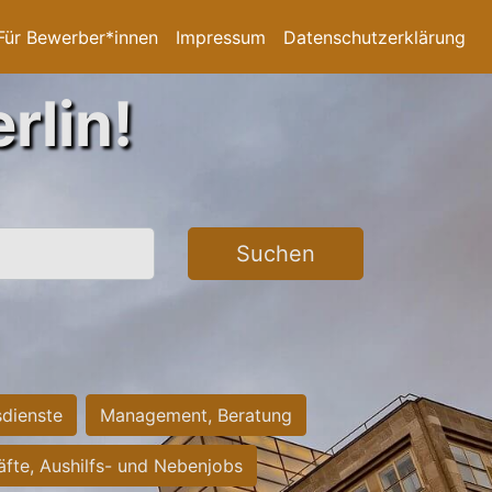
Für Bewerber*innen
Impressum
Datenschutzerklärung
rlin!
Suchen
sdienste
Management, Beratung
räfte, Aushilfs- und Nebenjobs