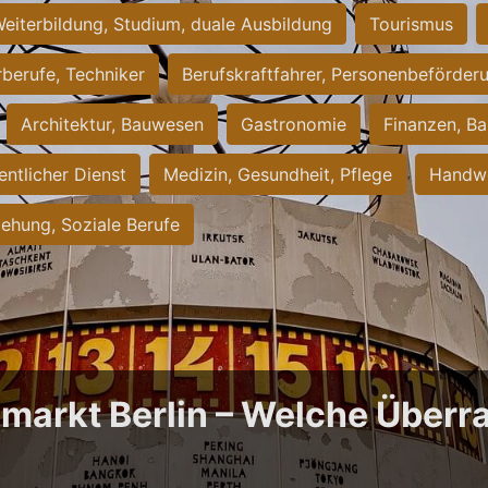
eiterbildung, Studium, duale Ausbildung
Tourismus
rberufe, Techniker
Berufskraftfahrer, Personenbeförder
Architektur, Bauwesen
Gastronomie
Finanzen, Ba
entlicher Dienst
Medizin, Gesundheit, Pflege
Handwe
iehung, Soziale Berufe
bmarkt Berlin – Welche Über