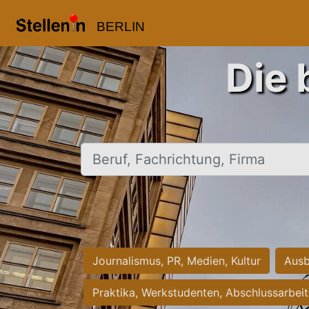
BERLIN
Die 
Beruf, Fachrichtung, Firma
Journalismus, PR, Medien, Kultur
Ausb
Praktika, Werkstudenten, Abschlussarbei