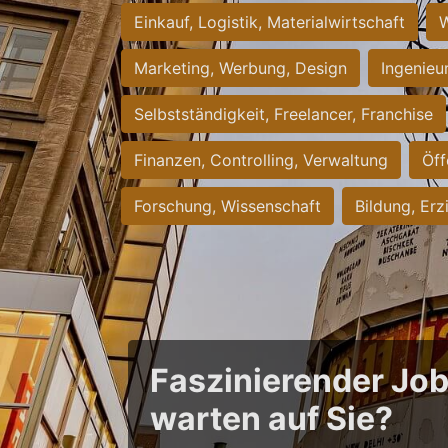
Einkauf, Logistik, Materialwirtschaft
W
Marketing, Werbung, Design
Ingenieu
Selbstständigkeit, Freelancer, Franchise
Finanzen, Controlling, Verwaltung
Öff
Forschung, Wissenschaft
Bildung, Erz
Faszinierender Jo
warten auf Sie?