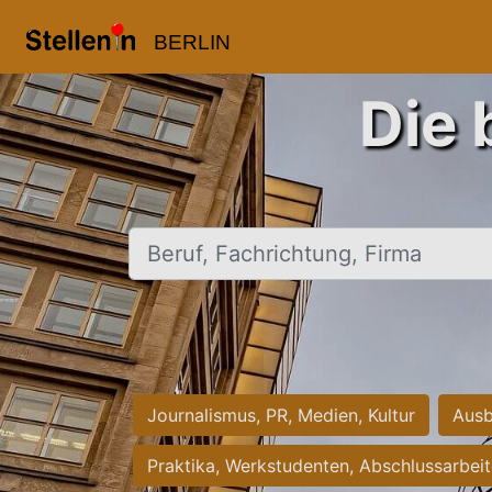
BERLIN
Die 
Beruf, Fachrichtung, Firma
Journalismus, PR, Medien, Kultur
Ausb
Praktika, Werkstudenten, Abschlussarbei