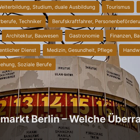
eiterbildung, Studium, duale Ausbildung
Tourismus
rberufe, Techniker
Berufskraftfahrer, Personenbeförder
Architektur, Bauwesen
Gastronomie
Finanzen, Ba
entlicher Dienst
Medizin, Gesundheit, Pflege
Handwe
iehung, Soziale Berufe
bmarkt Berlin – Welche Über