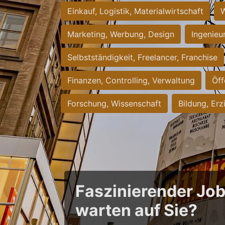
Einkauf, Logistik, Materialwirtschaft
W
Marketing, Werbung, Design
Ingenieu
Selbstständigkeit, Freelancer, Franchise
Finanzen, Controlling, Verwaltung
Öff
Forschung, Wissenschaft
Bildung, Erz
Faszinierender Jo
warten auf Sie?