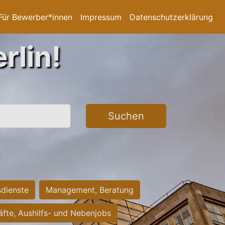
Für Bewerber*innen
Impressum
Datenschutzerklärung
rlin!
Suchen
sdienste
Management, Beratung
räfte, Aushilfs- und Nebenjobs