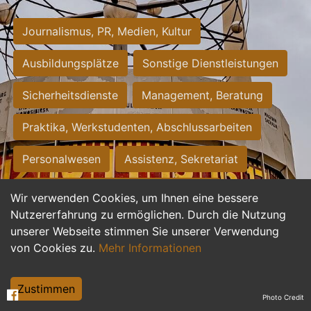
Journalismus, PR, Medien, Kultur
Ausbildungsplätze
Sonstige Dienstleistungen
Sicherheitsdienste
Management, Beratung
Praktika, Werkstudenten, Abschlussarbeiten
Personalwesen
Assistenz, Sekretariat
Hilfskräfte, Aushilfs- und Nebenjobs
Wir verwenden Cookies, um Ihnen eine bessere
Nutzererfahrung zu ermöglichen. Durch die Nutzung
Einkauf, Logistik, Materialwirtschaft
unserer Webseite stimmen Sie unserer Verwendung
von Cookies zu.
Mehr Informationen
Weiterbildung, Studium, duale Ausbildung
Tourismus
Rechtswesen
IT, Software
Zustimmen
Photo Credit