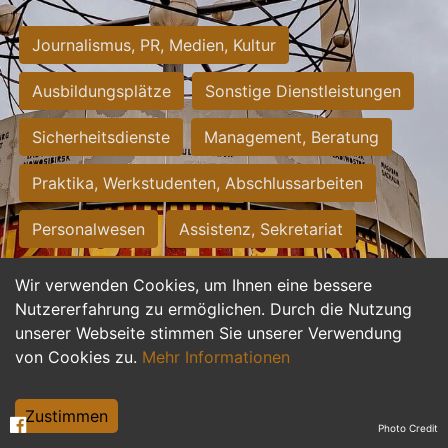
Journalismus, PR, Medien, Kultur
Ausbildungsplätze
Sonstige Dienstleistungen
Sicherheitsdienste
Management, Beratung
Praktika, Werkstudenten, Abschlussarbeiten
Personalwesen
Assistenz, Sekretariat
Hilfskräfte, Aushilfs- und Nebenjobs
Wir verwenden Cookies, um Ihnen eine bessere
Nutzererfahrung zu ermöglichen. Durch die Nutzung
Einkauf, Logistik, Materialwirtschaft
unserer Webseite stimmen Sie unserer Verwendung
von Cookies zu.
Mehr Informationen
Weiterbildung, Studium, duale Ausbildung
Tourismus
Rechtswesen
IT, Software
Zustimmen
Photo Credit