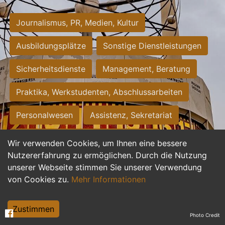
Journalismus, PR, Medien, Kultur
Ausbildungsplätze
Sonstige Dienstleistungen
Sicherheitsdienste
Management, Beratung
Praktika, Werkstudenten, Abschlussarbeiten
Personalwesen
Assistenz, Sekretariat
Hilfskräfte, Aushilfs- und Nebenjobs
Wir verwenden Cookies, um Ihnen eine bessere
Nutzererfahrung zu ermöglichen. Durch die Nutzung
Einkauf, Logistik, Materialwirtschaft
unserer Webseite stimmen Sie unserer Verwendung
von Cookies zu.
Mehr Informationen
Weiterbildung, Studium, duale Ausbildung
Tourismus
Rechtswesen
IT, Software
Zustimmen
Photo Credit