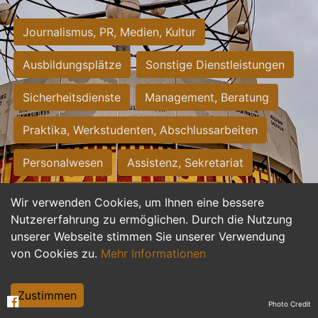
Journalismus, PR, Medien, Kultur
Ausbildungsplätze
Sonstige Dienstleistungen
Sicherheitsdienste
Management, Beratung
Praktika, Werkstudenten, Abschlussarbeiten
Personalwesen
Assistenz, Sekretariat
Hilfskräfte, Aushilfs- und Nebenjobs
Wir verwenden Cookies, um Ihnen eine bessere
Nutzererfahrung zu ermöglichen. Durch die Nutzung
Einkauf, Logistik, Materialwirtschaft
unserer Webseite stimmen Sie unserer Verwendung
von Cookies zu.
Mehr Informationen
Weiterbildung, Studium, duale Ausbildung
Tourismus
Rechtswesen
IT, Software
Zustimmen
Photo Credit