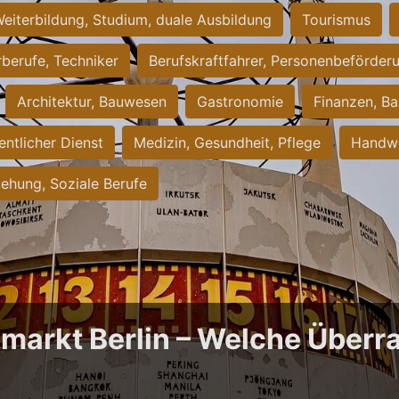
eiterbildung, Studium, duale Ausbildung
Tourismus
rberufe, Techniker
Berufskraftfahrer, Personenbeförder
Architektur, Bauwesen
Gastronomie
Finanzen, Ba
entlicher Dienst
Medizin, Gesundheit, Pflege
Handwe
iehung, Soziale Berufe
bmarkt Berlin – Welche Über