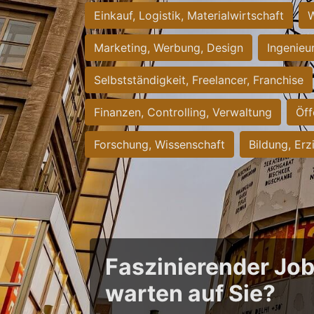
Einkauf, Logistik, Materialwirtschaft
W
Marketing, Werbung, Design
Ingenieu
Selbstständigkeit, Freelancer, Franchise
Finanzen, Controlling, Verwaltung
Öff
Forschung, Wissenschaft
Bildung, Erz
Faszinierender Jo
warten auf Sie?