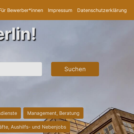
Für Bewerber*innen
Impressum
Datenschutzerklärung
rlin!
Suchen
sdienste
Management, Beratung
räfte, Aushilfs- und Nebenjobs