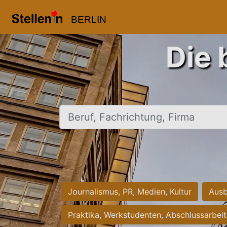
BERLIN
Die 
Beruf, Fachrichtung, Firma
Journalismus, PR, Medien, Kultur
Ausb
Praktika, Werkstudenten, Abschlussarbei