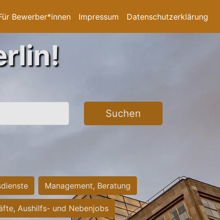
Für Bewerber*innen
Impressum
Datenschutzerklärung
rlin!
Suchen
sdienste
Management, Beratung
räfte, Aushilfs- und Nebenjobs