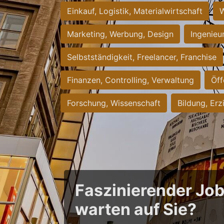
Einkauf, Logistik, Materialwirtschaft
W
Marketing, Werbung, Design
Ingenieu
Selbstständigkeit, Freelancer, Franchise
Finanzen, Controlling, Verwaltung
Öff
Forschung, Wissenschaft
Bildung, Erz
Faszinierender Jo
warten auf Sie?