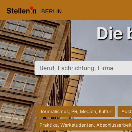
BERLIN
Die 
Beruf, Fachrichtung, Firma
Journalismus, PR, Medien, Kultur
Ausb
Praktika, Werkstudenten, Abschlussarbei