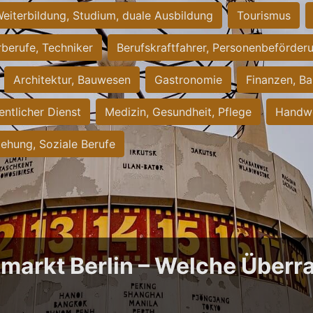
eiterbildung, Studium, duale Ausbildung
Tourismus
rberufe, Techniker
Berufskraftfahrer, Personenbeförder
Architektur, Bauwesen
Gastronomie
Finanzen, Ba
entlicher Dienst
Medizin, Gesundheit, Pflege
Handwe
iehung, Soziale Berufe
bmarkt Berlin – Welche Über