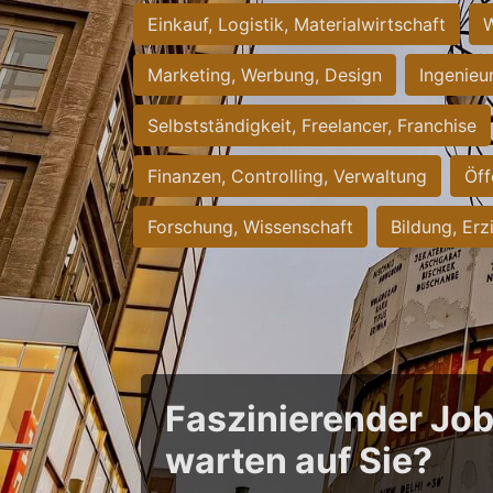
Einkauf, Logistik, Materialwirtschaft
W
Marketing, Werbung, Design
Ingenieu
Selbstständigkeit, Freelancer, Franchise
Finanzen, Controlling, Verwaltung
Öff
Forschung, Wissenschaft
Bildung, Erz
Faszinierender Jo
warten auf Sie?