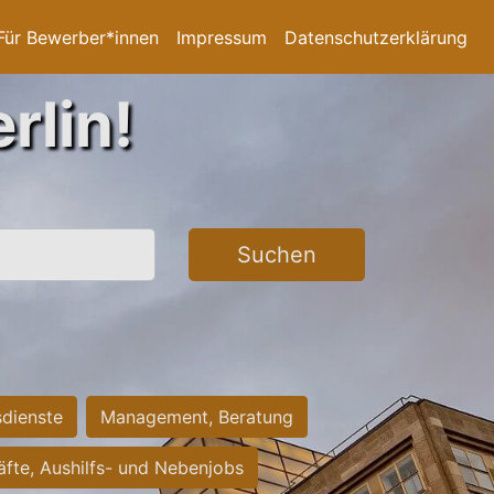
Für Bewerber*innen
Impressum
Datenschutzerklärung
rlin!
Suchen
sdienste
Management, Beratung
räfte, Aushilfs- und Nebenjobs