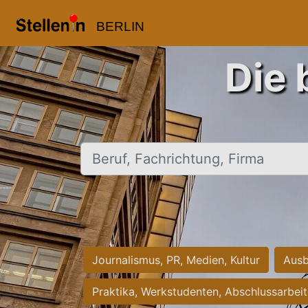
BERLIN
Die 
Beruf, Fachrichtung, Firma
Journalismus, PR, Medien, Kultur
Ausb
Praktika, Werkstudenten, Abschlussarbei