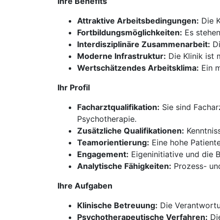
Ihre Benefits
Attraktive Arbeitsbedingungen:
Die K
Fortbildungsmöglichkeiten:
Es stehen
Interdisziplinäre Zusammenarbeit:
Di
Moderne Infrastruktur:
Die Klinik ist
Wertschätzendes Arbeitsklima:
Ein m
Ihr Profil
Facharztqualifikation:
Sie sind Fachar
Psychotherapie.
Zusätzliche Qualifikationen:
Kenntniss
Teamorientierung:
Eine hohe Patiente
Engagement:
Eigeninitiative und die
Analytische Fähigkeiten:
Prozess- und
Ihre Aufgaben
Klinische Betreuung:
Die Verantwortun
Psychotherapeutische Verfahren:
Die