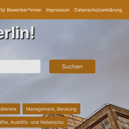
Für Bewerber*innen
Impressum
Datenschutzerklärung
rlin!
Suchen
sdienste
Management, Beratung
räfte, Aushilfs- und Nebenjobs