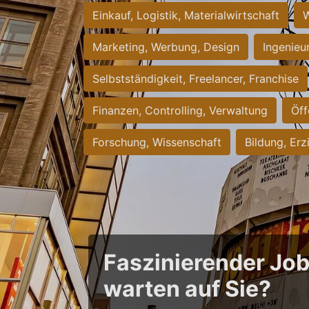
Einkauf, Logistik, Materialwirtschaft
W
Marketing, Werbung, Design
Ingenieu
Selbstständigkeit, Freelancer, Franchise
Finanzen, Controlling, Verwaltung
Öff
Forschung, Wissenschaft
Bildung, Erz
Faszinierender Jo
warten auf Sie?