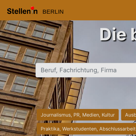
BERLIN
Die 
Beruf, Fachrichtung, Firma
Journalismus, PR, Medien, Kultur
Ausb
Praktika, Werkstudenten, Abschlussarbei