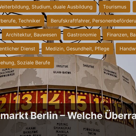
eiterbildung, Studium, duale Ausbildung
Tourismus
rberufe, Techniker
Berufskraftfahrer, Personenbeförder
Architektur, Bauwesen
Gastronomie
Finanzen, Ba
entlicher Dienst
Medizin, Gesundheit, Pflege
Handwe
iehung, Soziale Berufe
bmarkt Berlin – Welche Über