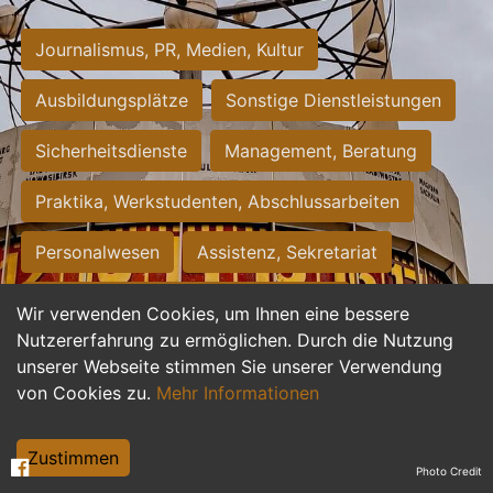
Journalismus, PR, Medien, Kultur
Ausbildungsplätze
Sonstige Dienstleistungen
Sicherheitsdienste
Management, Beratung
Praktika, Werkstudenten, Abschlussarbeiten
Personalwesen
Assistenz, Sekretariat
Hilfskräfte, Aushilfs- und Nebenjobs
Wir verwenden Cookies, um Ihnen eine bessere
Nutzererfahrung zu ermöglichen. Durch die Nutzung
Einkauf, Logistik, Materialwirtschaft
unserer Webseite stimmen Sie unserer Verwendung
von Cookies zu.
Mehr Informationen
Weiterbildung, Studium, duale Ausbildung
Tourismus
Rechtswesen
IT, Software
Zustimmen
Photo Credit