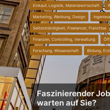
Einkauf, Logistik, Materialwirtschaft
W
Marketing, Werbung, Design
Ingenieu
Selbstständigkeit, Freelancer, Franchise
Finanzen, Controlling, Verwaltung
Öff
Forschung, Wissenschaft
Bildung, Erz
Faszinierender Jo
warten auf Sie?