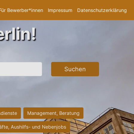
Für Bewerber*innen
Impressum
Datenschutzerklärung
rlin!
Suchen
sdienste
Management, Beratung
räfte, Aushilfs- und Nebenjobs