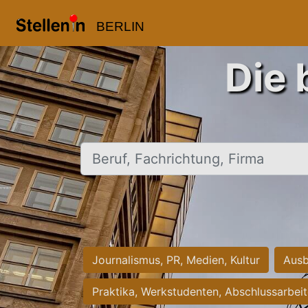
BERLIN
Die 
Beruf, Fachrichtung, Firma
Journalismus, PR, Medien, Kultur
Ausb
Praktika, Werkstudenten, Abschlussarbei