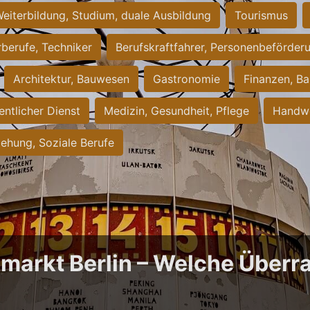
eiterbildung, Studium, duale Ausbildung
Tourismus
rberufe, Techniker
Berufskraftfahrer, Personenbeförder
Architektur, Bauwesen
Gastronomie
Finanzen, Ba
entlicher Dienst
Medizin, Gesundheit, Pflege
Handwe
iehung, Soziale Berufe
bmarkt Berlin – Welche Über