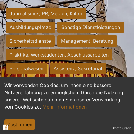
Journalismus, PR, Medien, Kultur
Ausbildungsplätze
Sonstige Dienstleistungen
Sicherheitsdienste
Management, Beratung
Praktika, Werkstudenten, Abschlussarbeiten
Personalwesen
Assistenz, Sekretariat
Hilfskräfte, Aushilfs- und Nebenjobs
Wir verwenden Cookies, um Ihnen eine bessere
Nutzererfahrung zu ermöglichen. Durch die Nutzung
Einkauf, Logistik, Materialwirtschaft
unserer Webseite stimmen Sie unserer Verwendung
von Cookies zu.
Mehr Informationen
Weiterbildung, Studium, duale Ausbildung
Tourismus
Rechtswesen
IT, Software
Zustimmen
Photo Credit