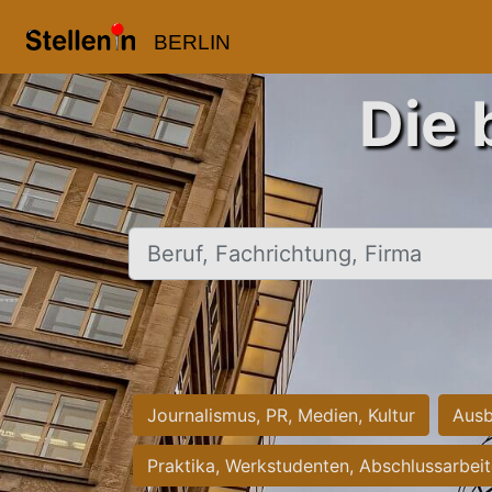
BERLIN
Die 
Beruf, Fachrichtung, Firma
Journalismus, PR, Medien, Kultur
Ausb
Praktika, Werkstudenten, Abschlussarbei