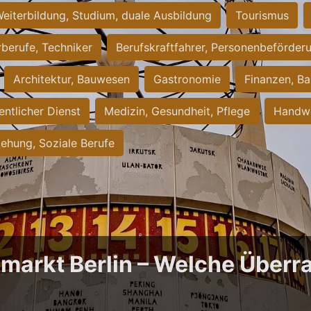
eiterbildung, Studium, duale Ausbildung
Tourismus
rberufe, Techniker
Berufskraftfahrer, Personenbeförder
Architektur, Bauwesen
Gastronomie
Finanzen, Ba
entlicher Dienst
Medizin, Gesundheit, Pflege
Handwe
iehung, Soziale Berufe
bmarkt Berlin – Welche Über