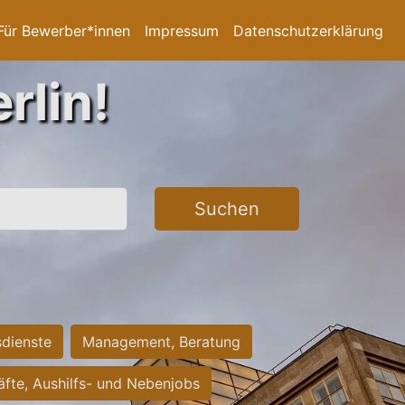
Für Bewerber*innen
Impressum
Datenschutzerklärung
rlin!
Suchen
sdienste
Management, Beratung
räfte, Aushilfs- und Nebenjobs