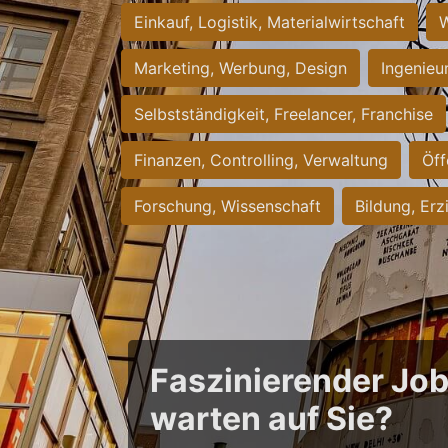
Einkauf, Logistik, Materialwirtschaft
W
Marketing, Werbung, Design
Ingenieu
Selbstständigkeit, Freelancer, Franchise
Finanzen, Controlling, Verwaltung
Öff
Forschung, Wissenschaft
Bildung, Erz
Faszinierender Jo
warten auf Sie?