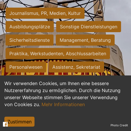
Journalismus, PR, Medien, Kultur
Ausbildungsplätze
Sonstige Dienstleistungen
Sicherheitsdienste
Management, Beratung
Praktika, Werkstudenten, Abschlussarbeiten
Personalwesen
Assistenz, Sekretariat
Hilfskräfte, Aushilfs- und Nebenjobs
Wir verwenden Cookies, um Ihnen eine bessere
Nutzererfahrung zu ermöglichen. Durch die Nutzung
Einkauf, Logistik, Materialwirtschaft
unserer Webseite stimmen Sie unserer Verwendung
von Cookies zu.
Mehr Informationen
Weiterbildung, Studium, duale Ausbildung
Tourismus
Rechtswesen
IT, Software
Zustimmen
Photo Credit