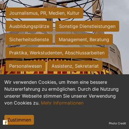
Journalismus, PR, Medien, Kultur
Ausbildungsplätze
Sonstige Dienstleistungen
Sicherheitsdienste
Management, Beratung
Praktika, Werkstudenten, Abschlussarbeiten
Personalwesen
Assistenz, Sekretariat
Hilfskräfte, Aushilfs- und Nebenjobs
Wir verwenden Cookies, um Ihnen eine bessere
Nutzererfahrung zu ermöglichen. Durch die Nutzung
Einkauf, Logistik, Materialwirtschaft
unserer Webseite stimmen Sie unserer Verwendung
von Cookies zu.
Mehr Informationen
Weiterbildung, Studium, duale Ausbildung
Tourismus
Rechtswesen
IT, Software
Zustimmen
Photo Credit