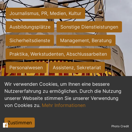
Journalismus, PR, Medien, Kultur
Ausbildungsplätze
Sonstige Dienstleistungen
Sicherheitsdienste
Management, Beratung
Praktika, Werkstudenten, Abschlussarbeiten
Personalwesen
Assistenz, Sekretariat
Hilfskräfte, Aushilfs- und Nebenjobs
Wir verwenden Cookies, um Ihnen eine bessere
Nutzererfahrung zu ermöglichen. Durch die Nutzung
Einkauf, Logistik, Materialwirtschaft
unserer Webseite stimmen Sie unserer Verwendung
von Cookies zu.
Mehr Informationen
Weiterbildung, Studium, duale Ausbildung
Tourismus
Rechtswesen
IT, Software
Zustimmen
Photo Credit