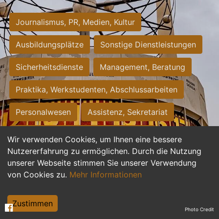
Journalismus, PR, Medien, Kultur
Ausbildungsplätze
Sonstige Dienstleistungen
Sicherheitsdienste
Management, Beratung
Praktika, Werkstudenten, Abschlussarbeiten
Personalwesen
Assistenz, Sekretariat
Hilfskräfte, Aushilfs- und Nebenjobs
Wir verwenden Cookies, um Ihnen eine bessere
Nutzererfahrung zu ermöglichen. Durch die Nutzung
Einkauf, Logistik, Materialwirtschaft
unserer Webseite stimmen Sie unserer Verwendung
von Cookies zu.
Mehr Informationen
Weiterbildung, Studium, duale Ausbildung
Tourismus
Rechtswesen
IT, Software
Zustimmen
Photo Credit