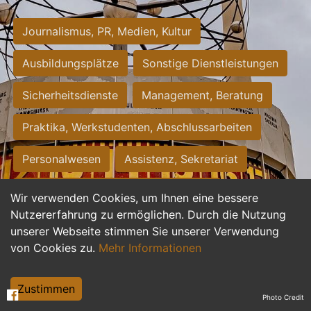
Journalismus, PR, Medien, Kultur
Ausbildungsplätze
Sonstige Dienstleistungen
Sicherheitsdienste
Management, Beratung
Praktika, Werkstudenten, Abschlussarbeiten
Personalwesen
Assistenz, Sekretariat
Hilfskräfte, Aushilfs- und Nebenjobs
Wir verwenden Cookies, um Ihnen eine bessere
Nutzererfahrung zu ermöglichen. Durch die Nutzung
Einkauf, Logistik, Materialwirtschaft
unserer Webseite stimmen Sie unserer Verwendung
von Cookies zu.
Mehr Informationen
Weiterbildung, Studium, duale Ausbildung
Tourismus
Rechtswesen
IT, Software
Zustimmen
Photo Credit