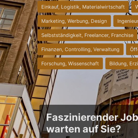
Einkauf, Logistik, Materialwirtschaft
W
Marketing, Werbung, Design
Ingenieu
Selbstständigkeit, Freelancer, Franchise
Finanzen, Controlling, Verwaltung
Öff
Forschung, Wissenschaft
Bildung, Erz
Faszinierender Jo
warten auf Sie?