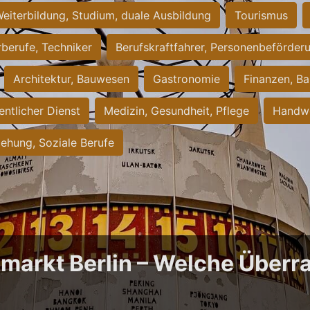
eiterbildung, Studium, duale Ausbildung
Tourismus
rberufe, Techniker
Berufskraftfahrer, Personenbeförder
Architektur, Bauwesen
Gastronomie
Finanzen, Ba
entlicher Dienst
Medizin, Gesundheit, Pflege
Handwe
iehung, Soziale Berufe
bmarkt Berlin – Welche Über