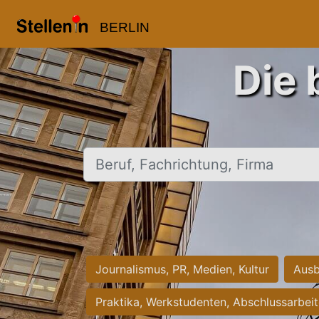
BERLIN
Die 
Beruf, Fachrichtung, Firma
Journalismus, PR, Medien, Kultur
Ausb
Praktika, Werkstudenten, Abschlussarbei