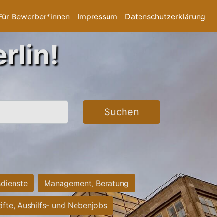
Für Bewerber*innen
Impressum
Datenschutzerklärung
rlin!
Suchen
sdienste
Management, Beratung
räfte, Aushilfs- und Nebenjobs