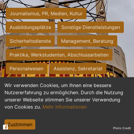
Journalismus, PR, Medien, Kultur
Ausbildungsplätze
Sonstige Dienstleistungen
Sicherheitsdienste
Management, Beratung
Praktika, Werkstudenten, Abschlussarbeiten
Personalwesen
Assistenz, Sekretariat
Hilfskräfte, Aushilfs- und Nebenjobs
Wir verwenden Cookies, um Ihnen eine bessere
Nutzererfahrung zu ermöglichen. Durch die Nutzung
Einkauf, Logistik, Materialwirtschaft
unserer Webseite stimmen Sie unserer Verwendung
von Cookies zu.
Mehr Informationen
Weiterbildung, Studium, duale Ausbildung
Tourismus
Rechtswesen
IT, Software
Zustimmen
Photo Credit