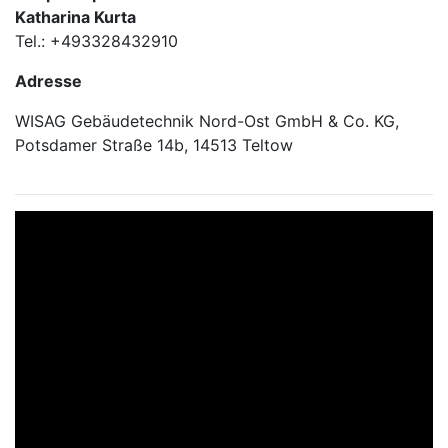
Katharina Kurta
Tel.: +493328432910
Adresse
WISAG Gebäudetechnik Nord-Ost GmbH & Co. KG,
Potsdamer Straße 14b, 14513 Teltow