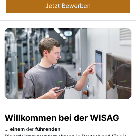
Jetzt Bewerben
Willkommen bei der WISAG
…
einem
der
führenden