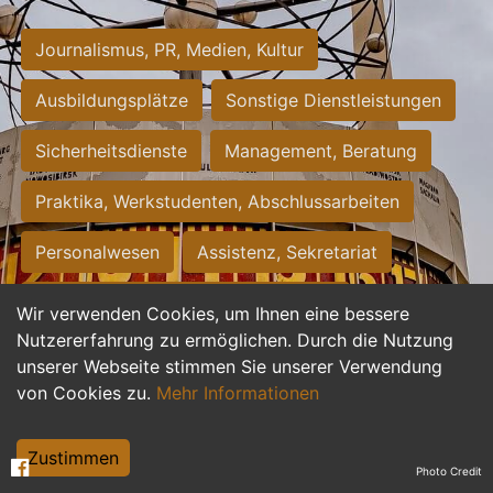
Journalismus, PR, Medien, Kultur
Ausbildungsplätze
Sonstige Dienstleistungen
Sicherheitsdienste
Management, Beratung
Praktika, Werkstudenten, Abschlussarbeiten
Personalwesen
Assistenz, Sekretariat
Hilfskräfte, Aushilfs- und Nebenjobs
Wir verwenden Cookies, um Ihnen eine bessere
Nutzererfahrung zu ermöglichen. Durch die Nutzung
Einkauf, Logistik, Materialwirtschaft
unserer Webseite stimmen Sie unserer Verwendung
von Cookies zu.
Mehr Informationen
Weiterbildung, Studium, duale Ausbildung
Tourismus
Rechtswesen
IT, Software
Zustimmen
Photo Credit