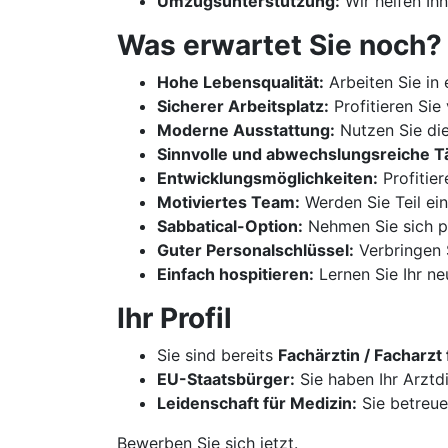
Umzugsunterstützung:
Wir helfen Ih
Was erwartet Sie noch?
Hohe Lebensqualität:
Arbeiten Sie in
Sicherer Arbeitsplatz:
Profitieren Sie 
Moderne Ausstattung:
Nutzen Sie die
Sinnvolle und abwechslungsreiche Tä
Entwicklungsmöglichkeiten:
Profitie
Motiviertes Team:
Werden Sie Teil ei
Sabbatical-Option:
Nehmen Sie sich pe
Guter Personalschlüssel:
Verbringen S
Einfach hospitieren:
Lernen Sie Ihr n
Ihr Profil
Sie sind bereits
Fachärztin / Facharzt
EU-Staatsbürger:
Sie haben Ihr Arztd
Leidenschaft für Medizin:
Sie betreue
Bewerben Sie sich jetzt.