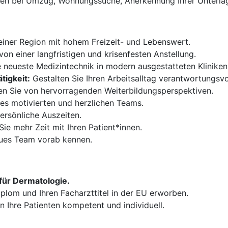
nen bei Umzug, Wohnungssuche, Anerkennung Ihrer Unterla
 einer Region mit hohem Freizeit- und Lebenswert.
von einer langfristigen und krisenfesten Anstellung.
 neueste Medizintechnik in modern ausgestatteten Kliniken
tigkeit:
Gestalten Sie Ihren Arbeitsalltag verantwortungsvoll
ren Sie von hervorragenden Weiterbildungsperspektiven.
nes motivierten und herzlichen Teams.
rsönliche Auszeiten.
ie mehr Zeit mit Ihren Patient*innen.
eues Team vorab kennen.
 für Dermatologie.
iplom und Ihren Facharzttitel in der EU erworben.
n Ihre Patienten kompetent und individuell.