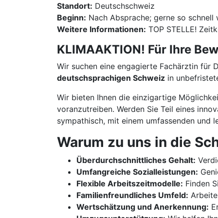
Standort:
Deutschschweiz
Beginn:
Nach Absprache; gerne so schnell 
Weitere Informationen:
TOP STELLE! Zeitk
KLIMAAKTION! Für Ihre Bewe
Wir suchen eine engagierte Fachärztin für 
deutschsprachigen Schweiz
in unbefristet
Wir bieten Ihnen die einzigartige Möglichke
voranzutreiben. Werden Sie Teil eines inn
sympathisch, mit einem umfassenden und le
Warum zu uns in die Sc
Überdurchschnittliches Gehalt:
Verdi
Umfangreiche Sozialleistungen:
Genie
Flexible Arbeitszeitmodelle:
Finden Si
Familienfreundliches Umfeld:
Arbeite
Wertschätzung und Anerkennung:
Er