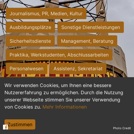
Journalismus, PR, Medien, Kultur
Ausbildungsplätze
Sonstige Dienstleistungen
Sicherheitsdienste
Management, Beratung
Praktika, Werkstudenten, Abschlussarbeiten
Personalwesen
Assistenz, Sekretariat
Hilfskräfte, Aushilfs- und Nebenjobs
Wir verwenden Cookies, um Ihnen eine bessere
Nutzererfahrung zu ermöglichen. Durch die Nutzung
Einkauf, Logistik, Materialwirtschaft
unserer Webseite stimmen Sie unserer Verwendung
von Cookies zu.
Mehr Informationen
Weiterbildung, Studium, duale Ausbildung
Tourismus
Rechtswesen
IT, Software
Zustimmen
Photo Credit