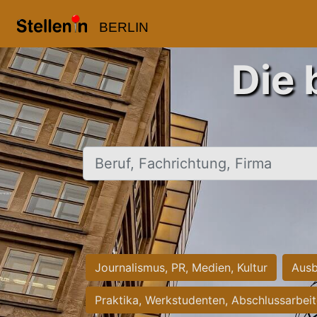
BERLIN
Die 
Beruf, Fachrichtung, Firma
Journalismus, PR, Medien, Kultur
Ausb
Praktika, Werkstudenten, Abschlussarbei