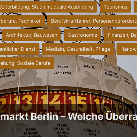
eiterbildung, Studium, duale Ausbildung
Tourismus
rberufe, Techniker
Berufskraftfahrer, Personenbeförder
Architektur, Bauwesen
Gastronomie
Finanzen, Ba
entlicher Dienst
Medizin, Gesundheit, Pflege
Handwe
iehung, Soziale Berufe
bmarkt Berlin – Welche Über