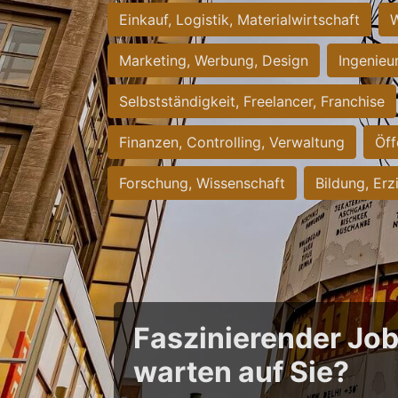
Einkauf, Logistik, Materialwirtschaft
W
Marketing, Werbung, Design
Ingenieu
Selbstständigkeit, Freelancer, Franchise
Finanzen, Controlling, Verwaltung
Öff
Forschung, Wissenschaft
Bildung, Erz
Faszinierender Jo
warten auf Sie?