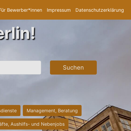
Für Bewerber*innen
Impressum
Datenschutzerklärung
rlin!
Suchen
sdienste
Management, Beratung
räfte, Aushilfs- und Nebenjobs