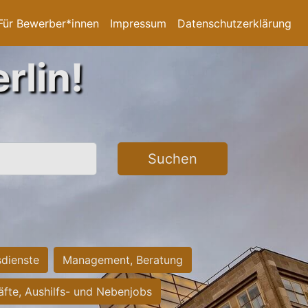
Für Bewerber*innen
Impressum
Datenschutzerklärung
rlin!
Suchen
sdienste
Management, Beratung
räfte, Aushilfs- und Nebenjobs