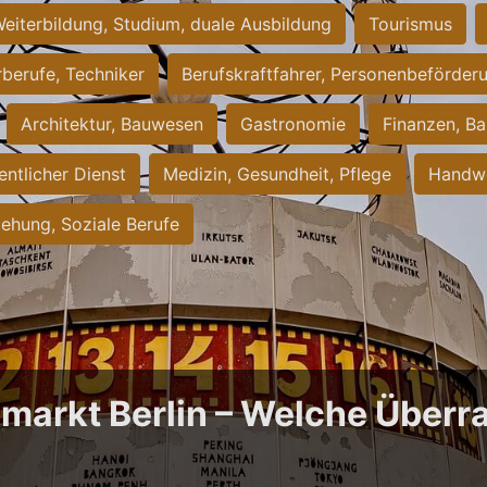
eiterbildung, Studium, duale Ausbildung
Tourismus
rberufe, Techniker
Berufskraftfahrer, Personenbeförder
Architektur, Bauwesen
Gastronomie
Finanzen, Ba
entlicher Dienst
Medizin, Gesundheit, Pflege
Handwe
iehung, Soziale Berufe
bmarkt Berlin – Welche Über