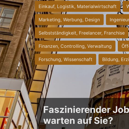
Einkauf, Logistik, Materialwirtschaft
W
Marketing, Werbung, Design
Ingenieu
Selbstständigkeit, Freelancer, Franchise
Finanzen, Controlling, Verwaltung
Öff
Forschung, Wissenschaft
Bildung, Erz
Faszinierender Jo
warten auf Sie?