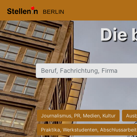
BERLIN
Die 
Beruf, Fachrichtung, Firma
Journalismus, PR, Medien, Kultur
Ausb
Praktika, Werkstudenten, Abschlussarbei