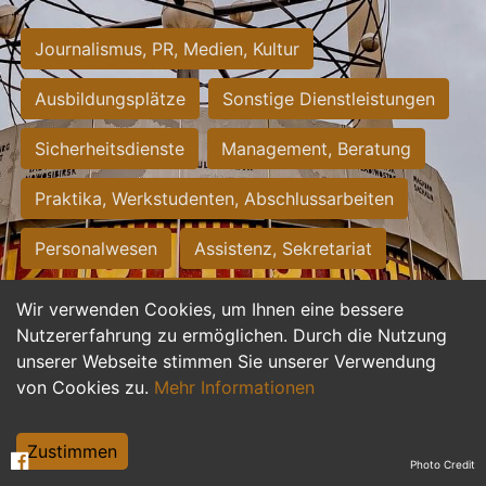
Journalismus, PR, Medien, Kultur
Ausbildungsplätze
Sonstige Dienstleistungen
Sicherheitsdienste
Management, Beratung
Praktika, Werkstudenten, Abschlussarbeiten
Personalwesen
Assistenz, Sekretariat
Hilfskräfte, Aushilfs- und Nebenjobs
Wir verwenden Cookies, um Ihnen eine bessere
Nutzererfahrung zu ermöglichen. Durch die Nutzung
Einkauf, Logistik, Materialwirtschaft
unserer Webseite stimmen Sie unserer Verwendung
von Cookies zu.
Mehr Informationen
Weiterbildung, Studium, duale Ausbildung
Tourismus
Rechtswesen
IT, Software
Zustimmen
Photo Credit