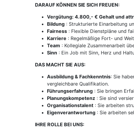
DARAUF KÖNNEN SIE SICH FREUEN:
Vergütung: 4.800,- € Gehalt und att
Bildung
: Strukturierte Einarbeitung u
Fairness
: Flexible Dienstpläne und fa
Karriere
: Regelmäßige Fort- und Weite
Team
: Kollegiale Zusammenarbeit übe
Sinn
: Ein Job mit Sinn, Herz und Halt
DAS MACHT SIE AUS:
Ausbildung & Fachkenntnis
: Sie hab
vergleichbare Qualifikation.
Führungserfahrung
: Sie bringen Erfa
Planungskompetenz
: Sie sind versi
Organisationstalent
: Sie arbeiten st
Eigenverantwortung
: Sie arbeiten s
IHRE ROLLE BEI UNS: